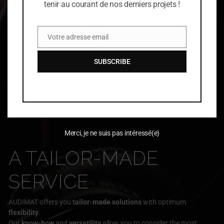
tenir au courant de nos derniers projets !
Votre adresse email
Email
SUBSCRIBE
Merci, je ne suis pas intéressé(e)
A TAILOR-MADE
SERVICE
AUDIMAT offers you
tailor-made solutions
with optimum
flexibility
.
Our
know-how
and
versatility
allow you to consider the most